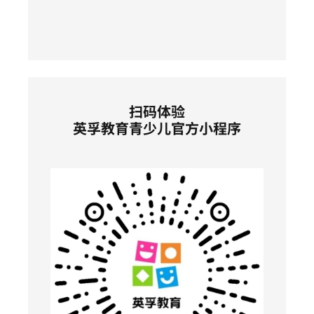
扫码体验
英孚教育青少儿官方小程序