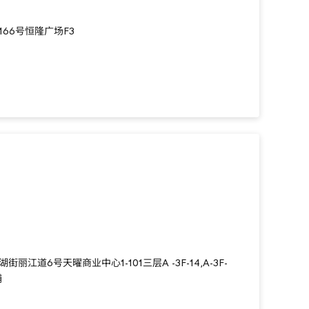
66号恒隆广场F3
江道6号天曜商业中心1-101三层A -3F-14,A-3F-
铺