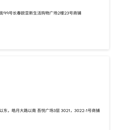
街99号长春欧亚新生活购物广场2楼23号商铺
东，皓月大路以南 吾悦广场3层 3021，3022-1号商铺